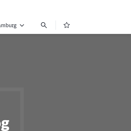
amburg
og