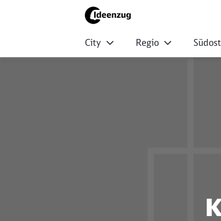
City
Regio
Südos
ECMX Ideenzug Ko
K