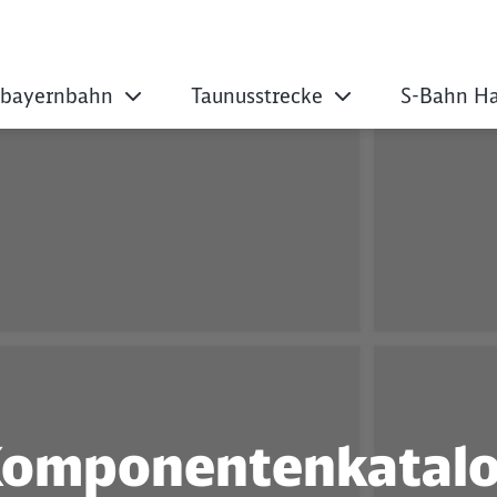
tbayernbahn
Taunusstrecke
S-Bahn H
mponentenkatalog
omponentenkatal