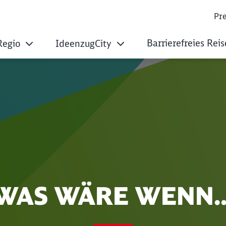
Pre
Barrierefreies Rei
Regio
IdeenzugCity
o AG
WAS WÄRE WENN..