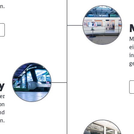
n.
Abbrechen
Weiter
M
e
i
g
y
er
on
nd
n.