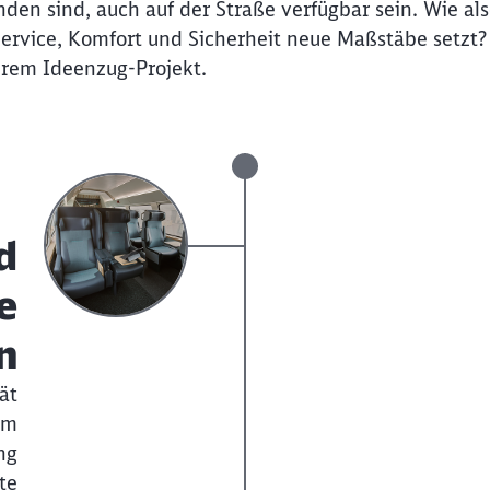
nden sind, auch auf der Straße verfügbar sein. Wie als
Service, Komfort und Sicherheit neue Maßstäbe setzt?
rem Ideenzug-Projekt.
d
e
n
ät
im
ng
Schl
Möchten Sie zu
weitergeleitet werden?
te