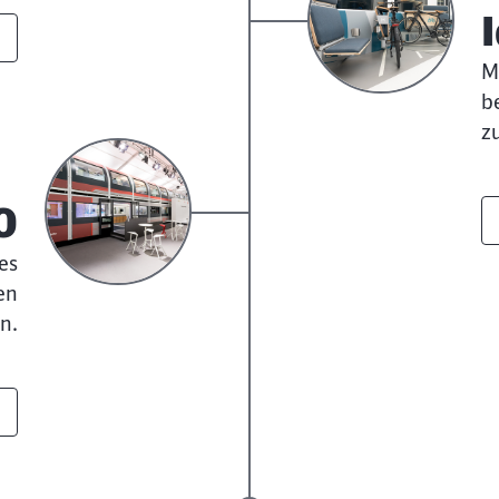
M
b
z
0
es
en
n.