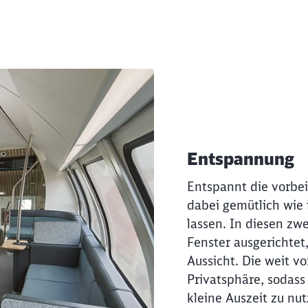
ichen Videos
Entspannung
Entspannt die vorbe
dabei gemütlich wie
lassen. In diesen zwe
Fenster ausgerichtet
Aussicht. Die weit v
Privatsphäre, sodass 
Schl
Möchten Sie zu
weitergeleitet werden?
kleine Auszeit zu nut