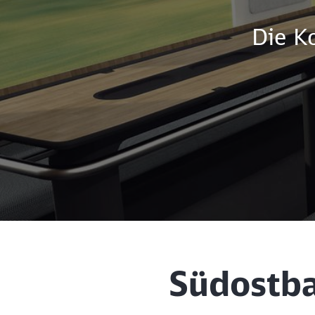
Die K
Südostb